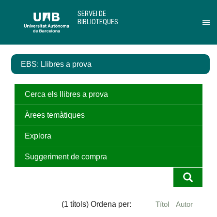
Salta
U
SERVEI DE
al
A
BIBLIOTEQUES
contingut
B
Pr
principal
per
des
el
EBS: Llibres a prova
me
de
Ser
de
Cerca els llibres a prova
Bib
Àrees temàtiques
Explora
Suggeriment de compra
(1 títols) Ordena per:
Títol
Autor