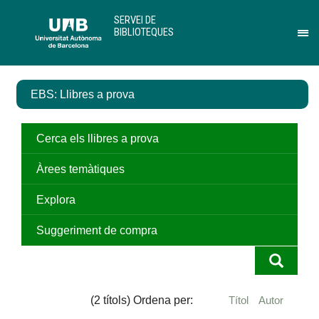
Salta
U
SERVEI DE
al
A
BIBLIOTEQUES
contingut
B
Pr
principal
per
des
el
EBS: Llibres a prova
me
de
Ser
de
Cerca els llibres a prova
Bib
Àrees temàtiques
Explora
Suggeriment de compra
(2 títols) Ordena per:
Títol
Autor