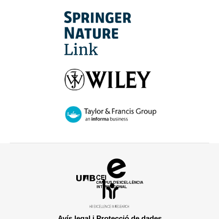
Campus
d'Excel·lència
HR
Internacional
Excellence
in
Avís legal i Protecció de dades