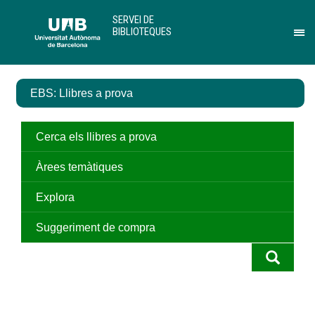
Salta
U
SERVEI DE
al
A
BIBLIOTEQUES
contingut
B
Pr
principal
per
des
el
EBS: Llibres a prova
me
de
Ser
de
Cerca els llibres a prova
Bib
Àrees temàtiques
Explora
Suggeriment de compra