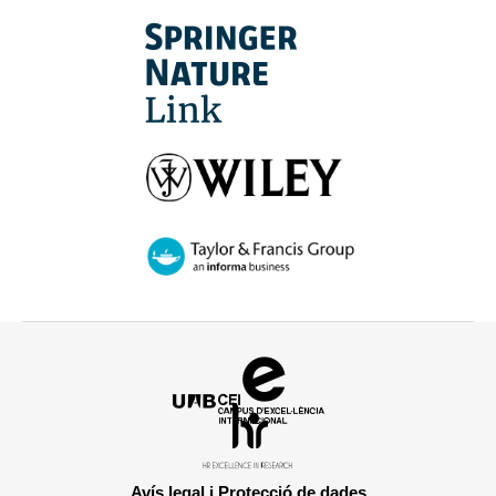
Campus
d'Excel·lència
HR
Internacional
Excellence
in
Avís legal i Protecció de dades