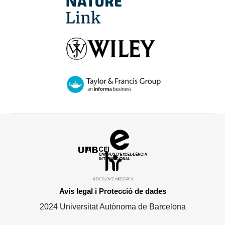
Campus
d'Excel·lència
HR
Internacional
Excellence
in
Avís legal i Protecció de dades
Research
2024 Universitat Autònoma de Barcelona
-
Euraxess