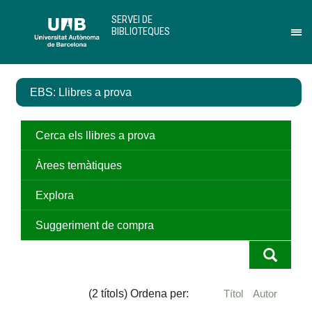
Salta
U
SERVEI DE
al
A
BIBLIOTEQUES
contingut
B
Pr
principal
per
des
el
EBS: Llibres a prova
me
de
Ser
de
Cerca els llibres a prova
Bib
Àrees temàtiques
Explora
Suggeriment de compra
(2 títols) Ordena per:
Títol
Autor