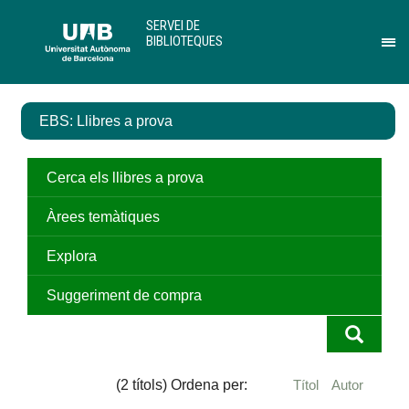
Salta
U
SERVEI DE
al
A
BIBLIOTEQUES
contingut
B
Pr
principal
per
des
el
EBS: Llibres a prova
me
de
Ser
de
Cerca els llibres a prova
Bib
Àrees temàtiques
Explora
Suggeriment de compra
(2 títols) Ordena per:
Títol
Autor