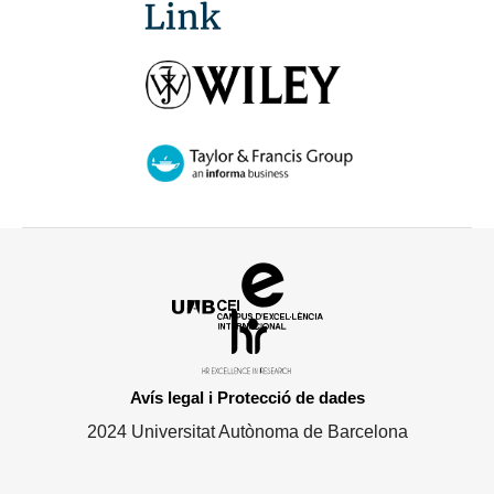
Campus
d'Excel·lència
HR
Internacional
Excellence
in
Avís legal i Protecció de dades
Research
2024 Universitat Autònoma de Barcelona
-
Euraxess