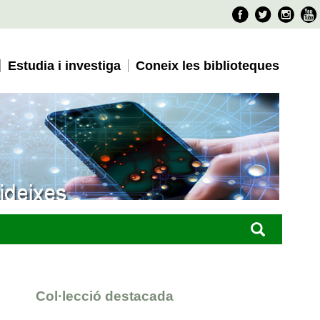
Faceboo
Twitter
Ins
Estudia i investiga
Coneix les biblioteques
Col·lecció destacada