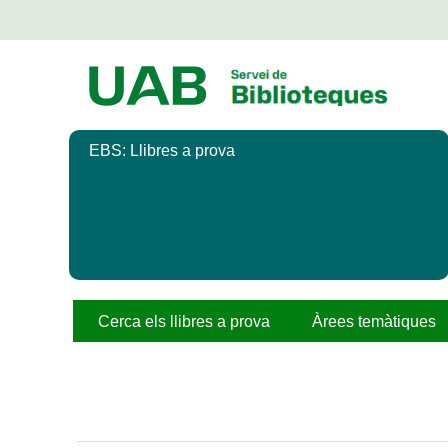
Salta
al
contingut
principal
EBS: Llibres a prova
Cerca els llibres a prova
Àrees temàtiques