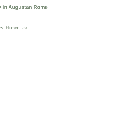
ty in Augustan Rome
,
es
Humanities