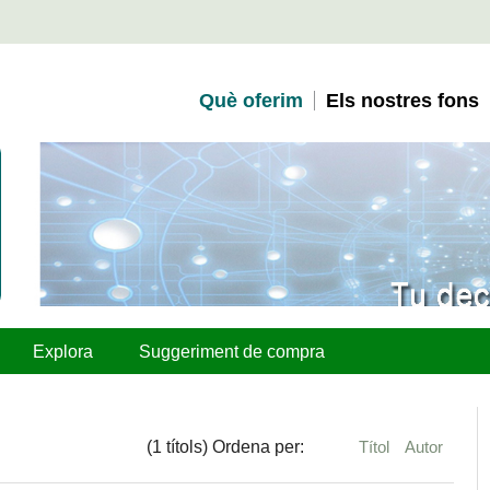
Què oferim
Els nostres fons
Explora
Suggeriment de compra
(1 títols) Ordena per:
Títol
Autor