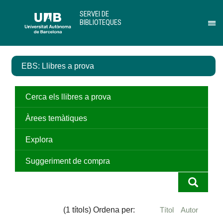
Salta
U
SERVEI DE
al
A
BIBLIOTEQUES
contingut
B
Pr
principal
per
des
el
EBS: Llibres a prova
me
de
Ser
de
Cerca els llibres a prova
Bib
Àrees temàtiques
Explora
Suggeriment de compra
(1 títols) Ordena per:
Títol
Autor