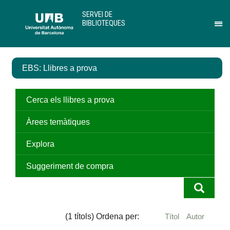
Salta
U
SERVEI DE
al
A
BIBLIOTEQUES
contingut
B
Pr
principal
per
des
el
EBS: Llibres a prova
me
de
Ser
de
Cerca els llibres a prova
Bib
Àrees temàtiques
Explora
Suggeriment de compra
(1 títols) Ordena per:
Títol
Autor