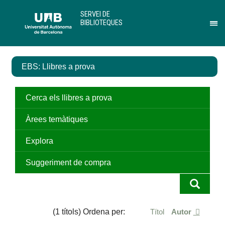
Salta
U
SERVEI DE
al
A
BIBLIOTEQUES
contingut
B
Pr
principal
per
des
el
EBS: Llibres a prova
me
de
Ser
de
Cerca els llibres a prova
Bib
Àrees temàtiques
Explora
Suggeriment de compra
(1 títols) Ordena per:
Títol
Autor