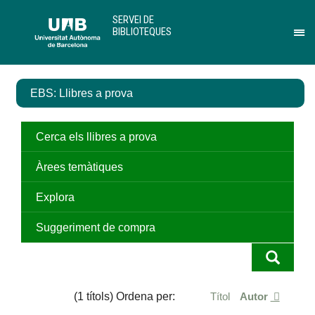
Salta
U
SERVEI DE
al
A
BIBLIOTEQUES
contingut
B
Pr
principal
per
des
el
EBS: Llibres a prova
me
de
Ser
de
Cerca els llibres a prova
Bib
Àrees temàtiques
Explora
Suggeriment de compra
(1 títols) Ordena per:
Títol
Autor