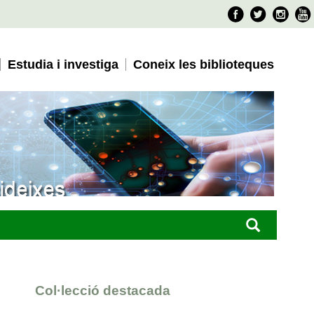
Faceboo
Twitter
Ins
Estudia i investiga
Coneix les biblioteques
Col·lecció destacada