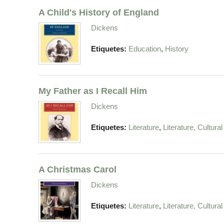
A Child's History of England
Dickens
,
Etiquetes:
Education
History
My Father as I Recall Him
Dickens
,
Etiquetes:
Literature
Literature, Cultura
A Christmas Carol
Dickens
,
Etiquetes:
Literature
Literature, Cultura