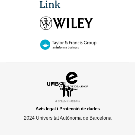
Campus
d'Excel·lència
HR
Internacional
Excellence
in
Avís legal i Protecció de dades
Research
2024 Universitat Autònoma de Barcelona
-
Euraxess