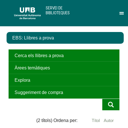
Salta
U
SERVEI DE
al
A
BIBLIOTEQUES
contingut
B
Pr
principal
per
des
el
EBS: Llibres a prova
me
de
Ser
de
Cerca els llibres a prova
Bib
Àrees temàtiques
Explora
Suggeriment de compra
(2 títols) Ordena per:
Títol
Autor