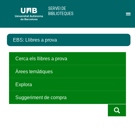
Salta
U
SERVEI DE
al
A
BIBLIOTEQUES
contingut
B
Pr
principal
per
des
el
EBS: Llibres a prova
me
de
Ser
de
Cerca els llibres a prova
Bib
Àrees temàtiques
Explora
Suggeriment de compra