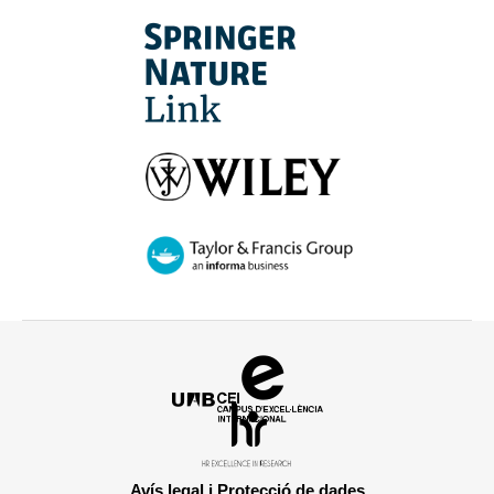
Campus
d'Excel·lència
HR
Internacional
Excellence
in
Avís legal i Protecció de dades