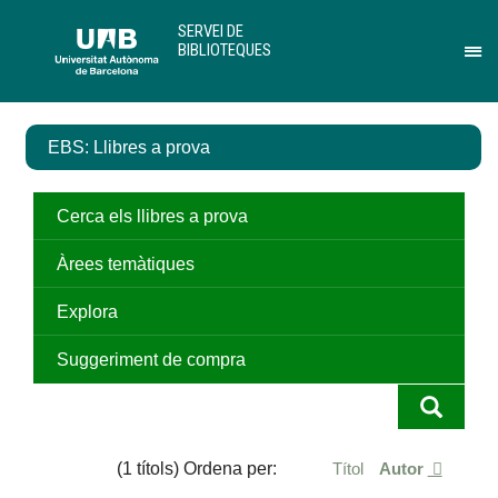
Salta
U
SERVEI DE
al
A
BIBLIOTEQUES
contingut
B
Pr
principal
per
des
el
EBS: Llibres a prova
me
de
Ser
de
Cerca els llibres a prova
Bib
Àrees temàtiques
Explora
Suggeriment de compra
(1 títols) Ordena per:
Títol
Autor