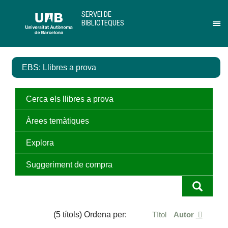
Salta
U
SERVEI DE
al
A
BIBLIOTEQUES
contingut
B
Pr
principal
per
des
el
EBS: Llibres a prova
me
de
Ser
de
Cerca els llibres a prova
Bib
Àrees temàtiques
Explora
Suggeriment de compra
(5 títols) Ordena per:
Títol
Autor