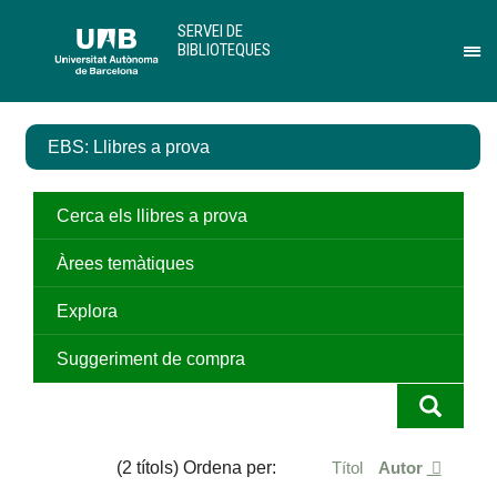
Salta
U
SERVEI DE
al
A
BIBLIOTEQUES
contingut
B
Pr
principal
per
des
el
EBS: Llibres a prova
me
de
Ser
de
Cerca els llibres a prova
Bib
Àrees temàtiques
Explora
Suggeriment de compra
(2 títols) Ordena per:
Títol
Autor