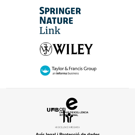
Campus
d'Excel·lència
HR
Internacional
Excellence
in
Avís legal i Protecció de dades