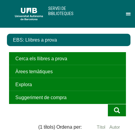
Salta
U
SERVEI DE
al
A
BIBLIOTEQUES
contingut
B
Pr
principal
per
des
el
EBS: Llibres a prova
me
de
Ser
de
Cerca els llibres a prova
Bib
Àrees temàtiques
Explora
Suggeriment de compra
(1 títols) Ordena per:
Títol
Autor