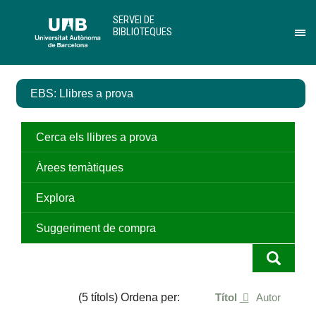
Salta
U
SERVEI DE
al
A
BIBLIOTEQUES
contingut
B
Pr
principal
per
des
el
EBS: Llibres a prova
me
de
Ser
de
Cerca els llibres a prova
Bib
Àrees temàtiques
Explora
Suggeriment de compra
(5 títols) Ordena per:
Títol
Autor