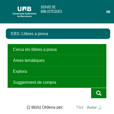
Salta
U
SERVEI DE
al
A
BIBLIOTEQUES
contingut
B
Pr
principal
per
des
el
EBS: Llibres a prova
me
de
Ser
de
Cerca els llibres a prova
Bib
Àrees temàtiques
Explora
Suggeriment de compra
(1 títols) Ordena per:
Títol
Autor