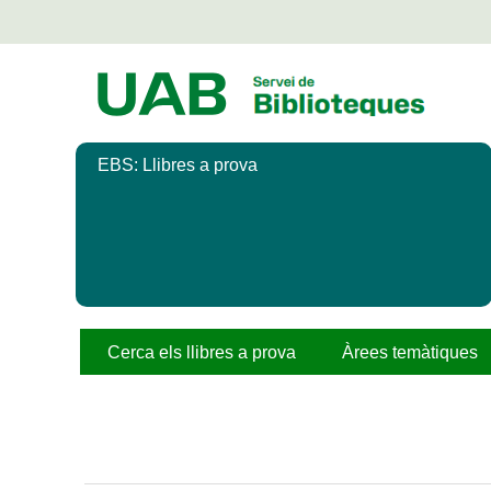
Salta
al
contingut
principal
EBS: Llibres a prova
Cerca els llibres a prova
Àrees temàtiques