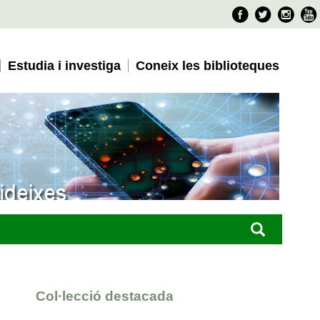
Faceboo
Twitter
Ins
Estudia i investiga
Coneix les biblioteques
Col·lecció destacada