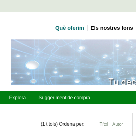
Què oferim
Els nostres fons
Explora
Suggeriment de compra
(1 títols) Ordena per:
Títol
Autor