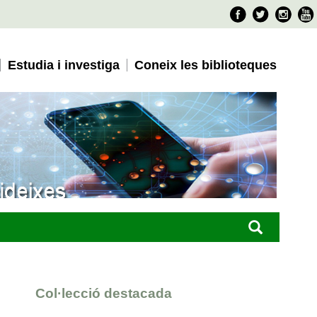
Faceboo
Twitter
Ins
Estudia i investiga
Coneix les biblioteques
Col·lecció destacada