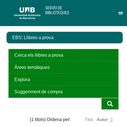
Salta
U
SERVEI DE
al
A
BIBLIOTEQUES
contingut
B
Pr
principal
per
des
el
EBS: Llibres a prova
me
de
Ser
de
Cerca els llibres a prova
Bib
Àrees temàtiques
Explora
Suggeriment de compra
(1 títols) Ordena per:
Títol
Autor