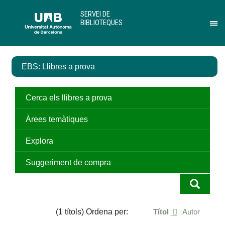
Salta
U
SERVEI DE
al
A
BIBLIOTEQUES
contingut
B
Pr
principal
per
des
el
EBS: Llibres a prova
me
de
Ser
de
Cerca els llibres a prova
Bib
Àrees temàtiques
Explora
Suggeriment de compra
(1 títols) Ordena per:
Títol
Autor