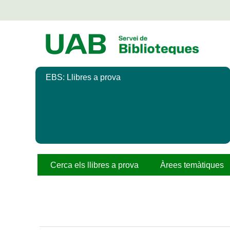
Salta
al
contingut
principal
EBS: Llibres a prova
Cerca els llibres a prova
Àrees temàtiques