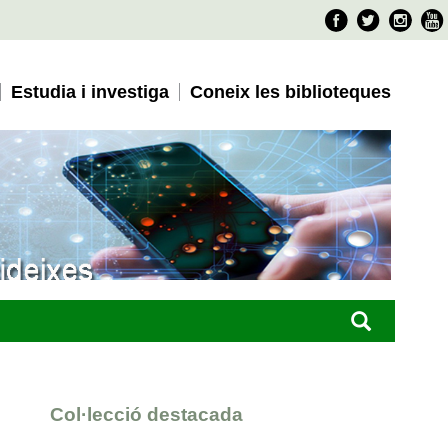
Faceboo
Twitter
Ins
Estudia i investiga
Coneix les biblioteques
Col·lecció destacada