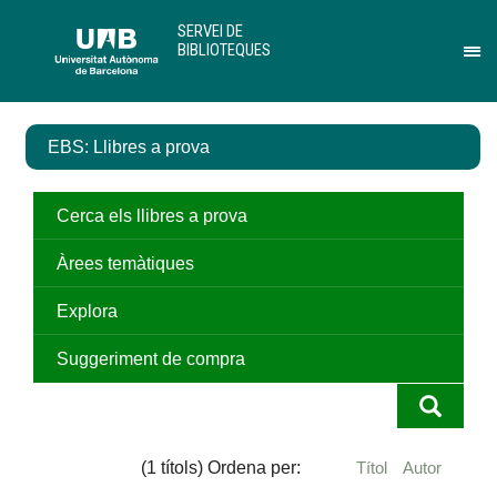
Salta
U
SERVEI DE
al
A
BIBLIOTEQUES
contingut
B
Pr
principal
per
des
el
EBS: Llibres a prova
me
de
Ser
de
Cerca els llibres a prova
Bib
Àrees temàtiques
Explora
Suggeriment de compra
(1 títols) Ordena per:
Títol
Autor