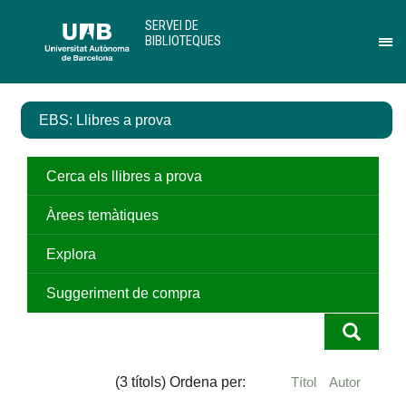
Salta
U
SERVEI DE
al
A
BIBLIOTEQUES
contingut
B
Pr
principal
per
des
el
EBS: Llibres a prova
me
de
Ser
de
Cerca els llibres a prova
Bib
Àrees temàtiques
Explora
Suggeriment de compra
(3 títols) Ordena per:
Títol
Autor