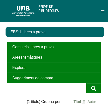
Salta
U
SERVEI DE
al
A
BIBLIOTEQUES
contingut
B
Pr
principal
per
des
el
EBS: Llibres a prova
me
de
Ser
de
Cerca els llibres a prova
Bib
Àrees temàtiques
Explora
Suggeriment de compra
(1 títols) Ordena per:
Títol
Autor