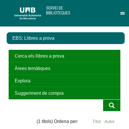
Salta
U
SERVEI DE
al
A
BIBLIOTEQUES
contingut
B
Pr
principal
per
des
el
EBS: Llibres a prova
me
de
Ser
de
Cerca els llibres a prova
Bib
Àrees temàtiques
Explora
Suggeriment de compra
(1 títols) Ordena per:
Títol
Autor