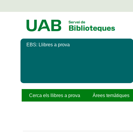
Salta
al
contingut
principal
EBS: Llibres a prova
Cerca els llibres a prova
Àrees temàtiques