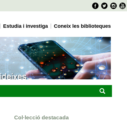
Faceboo
Twitter
Ins
Estudia i investiga
Coneix les biblioteques
Col·lecció destacada