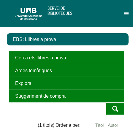
Salta
U
SERVEI DE
al
A
BIBLIOTEQUES
contingut
B
Pr
principal
per
des
el
EBS: Llibres a prova
me
de
Ser
de
Cerca els llibres a prova
Bib
Àrees temàtiques
Explora
Suggeriment de compra
(1 títols) Ordena per:
Títol
Autor