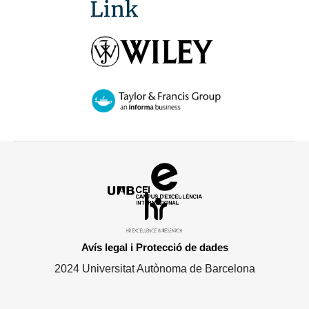
Campus
d'Excel·lència
HR
Internacional
Excellence
in
Avís legal i Protecció de dades
Research
2024 Universitat Autònoma de Barcelona
-
Euraxess