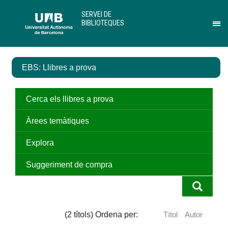
Salta
U
SERVEI DE
al
A
BIBLIOTEQUES
contingut
B
Pr
principal
per
des
el
EBS: Llibres a prova
me
de
Ser
de
Cerca els llibres a prova
Bib
Àrees temàtiques
Explora
Suggeriment de compra
(2 títols) Ordena per:
Títol
Autor