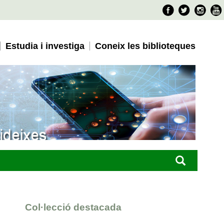
Faceboo
Twitter
Ins
Estudia i investiga
Coneix les biblioteques
Col·lecció destacada