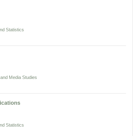
d Statistics
l and Media Studies
ications
d Statistics