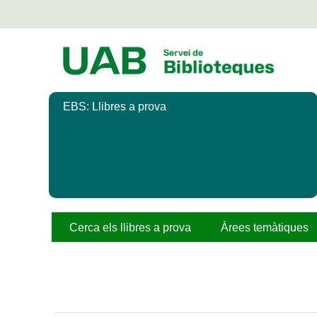
Salta
al
contingut
principal
EBS: Llibres a prova
Cerca els llibres a prova
Àrees temàtiques