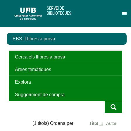
Salta
U
SERVEI DE
al
A
BIBLIOTEQUES
contingut
B
Pr
principal
per
des
el
EBS: Llibres a prova
me
de
Ser
de
Cerca els llibres a prova
Bib
Àrees temàtiques
Explora
Suggeriment de compra
(1 títols) Ordena per:
Títol
Autor