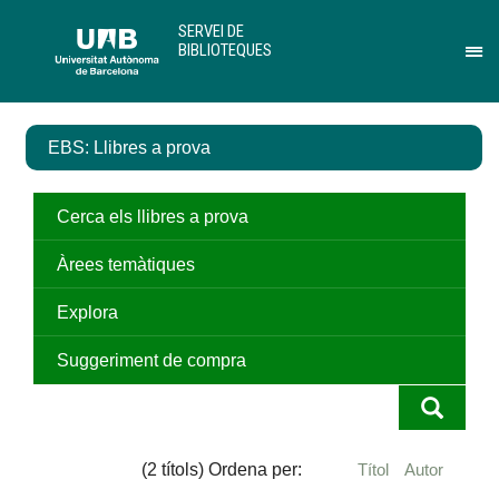
Salta
U
SERVEI DE
al
A
BIBLIOTEQUES
contingut
B
Pr
principal
per
des
el
EBS: Llibres a prova
me
de
Ser
de
Cerca els llibres a prova
Bib
Àrees temàtiques
Explora
Suggeriment de compra
(2 títols) Ordena per:
Títol
Autor