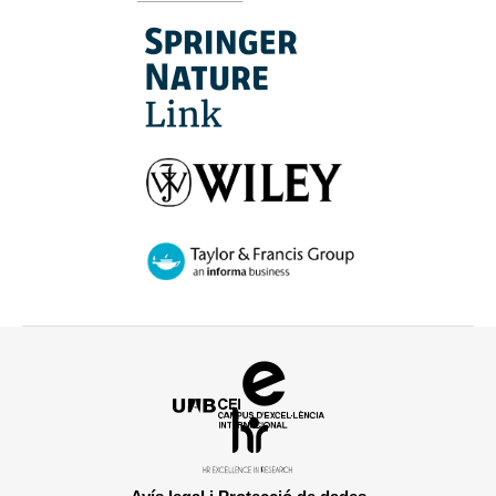
Campus
d'Excel·lència
HR
Internacional
Excellence
in