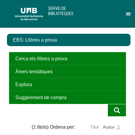
Salta
U
SERVEI DE
al
A
BIBLIOTEQUES
contingut
B
Pr
principal
per
des
el
EBS: Llibres a prova
me
de
Ser
de
Cerca els llibres a prova
Bib
Àrees temàtiques
Explora
Suggeriment de compra
(1 títols) Ordena per:
Títol
Autor