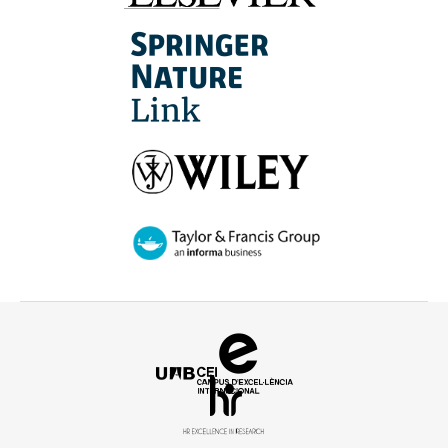
Campus
d'Excel·lència
HR
Internacional
Excellence
in