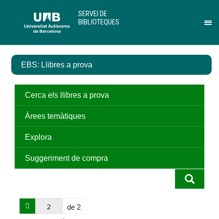
Salta
U
SERVEI DE
al
A
BIBLIOTEQUES
contingut
B
Pr
principal
per
des
el
EBS: Llibres a prova
me
de
Ser
de
Cerca els llibres a prova
Bib
Àrees temàtiques
Explora
Suggeriment de compra
de 2