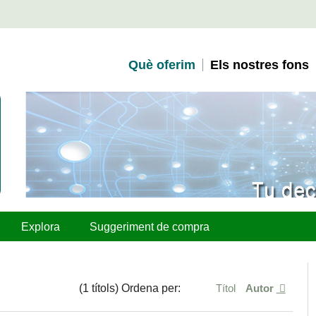
Què oferim
Els nostres fons
Explora
Suggeriment de compra
(1 títols) Ordena per:
Títol
Autor