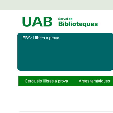
Salta
al
contingut
principal
EBS: Llibres a prova
Cerca els llibres a prova
Àrees temàtiques