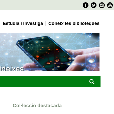
Faceboo
Twitter
Ins
Estudia i investiga
Coneix les biblioteques
Col·lecció destacada