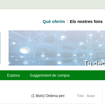
Què oferim
Els nostres fons
Explora
Suggeriment de compra
(1 títols) Ordena per:
Títol
Autor