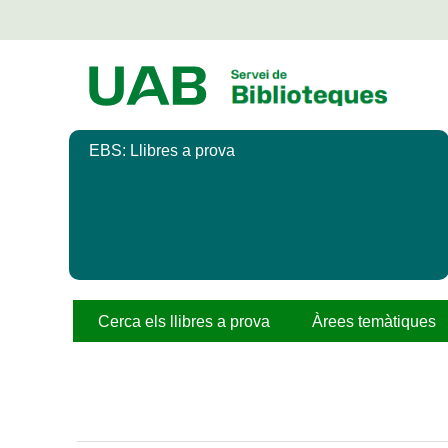
Salta
al
contingut
principal
EBS: Llibres a prova
Cerca els llibres a prova
Àrees temàtiques