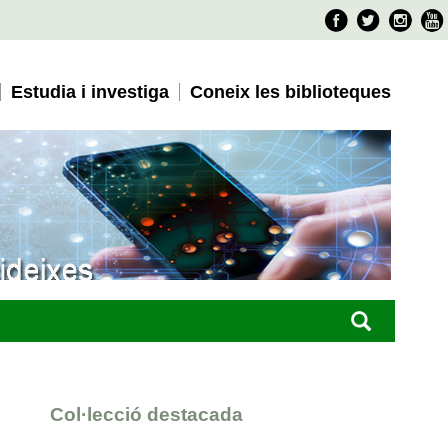
Faceboo
Twitter
Ins
Estudia i investiga
Coneix les biblioteques
Col·lecció destacada