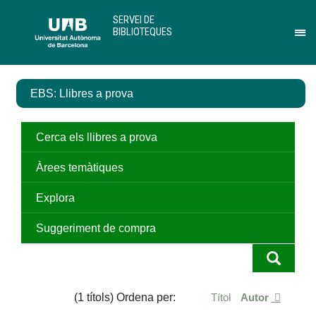
Salta
U
SERVEI DE
al
A
BIBLIOTEQUES
contingut
B
Pr
principal
per
des
el
EBS: Llibres a prova
me
de
Ser
de
Cerca els llibres a prova
Bib
Àrees temàtiques
Explora
Suggeriment de compra
(1 títols) Ordena per:
Títol
Autor