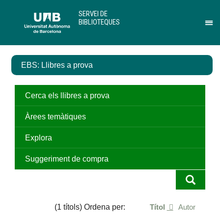
Salta
U
SERVEI DE
al
A
BIBLIOTEQUES
contingut
B
Pr
principal
per
des
el
EBS: Llibres a prova
me
de
Ser
de
Cerca els llibres a prova
Bib
Àrees temàtiques
Explora
Suggeriment de compra
(1 títols) Ordena per:
Títol
Autor