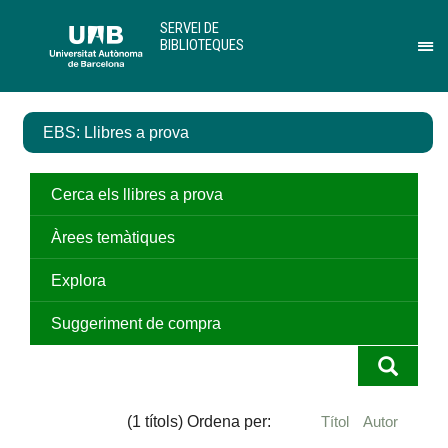
Salta
U
SERVEI DE
al
A
BIBLIOTEQUES
contingut
B
Pr
principal
per
des
el
EBS: Llibres a prova
me
de
Ser
de
Cerca els llibres a prova
Bib
Àrees temàtiques
Explora
Suggeriment de compra
(1 títols) Ordena per:
Títol
Autor