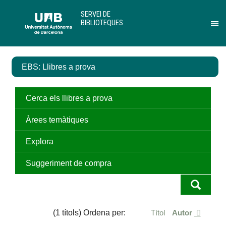
Salta
U
SERVEI DE
al
A
BIBLIOTEQUES
contingut
B
Pr
principal
per
des
el
EBS: Llibres a prova
me
de
Ser
de
Cerca els llibres a prova
Bib
Àrees temàtiques
Explora
Suggeriment de compra
(1 títols) Ordena per:
Títol
Autor