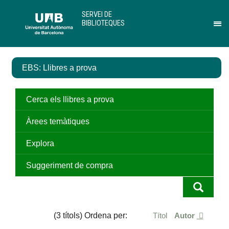
Salta
U
SERVEI DE
al
A
BIBLIOTEQUES
contingut
B
Pr
principal
per
des
el
EBS: Llibres a prova
me
de
Ser
de
Cerca els llibres a prova
Bib
Àrees temàtiques
Explora
Suggeriment de compra
(3 títols) Ordena per:
Títol
Autor