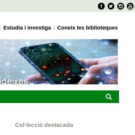
Faceboo
Twitter
Ins
Estudia i investiga
Coneix les biblioteques
Col·lecció destacada