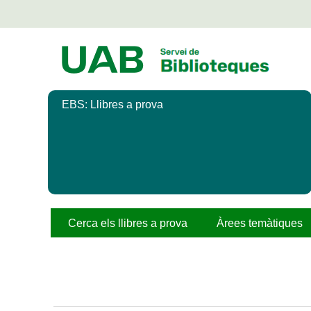
Salta
al
contingut
principal
EBS: Llibres a prova
Cerca els llibres a prova
Àrees temàtiques