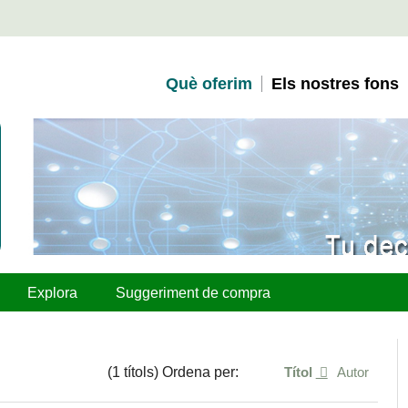
Què oferim
Els nostres fons
Explora
Suggeriment de compra
(1 títols) Ordena per:
Títol
Autor