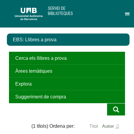
Salta
U
SERVEI DE
al
A
BIBLIOTEQUES
contingut
B
Pr
principal
per
des
el
EBS: Llibres a prova
me
de
Ser
de
Cerca els llibres a prova
Bib
Àrees temàtiques
Explora
Suggeriment de compra
(1 títols) Ordena per:
Títol
Autor