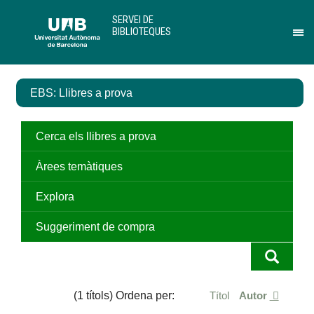
Salta
U
SERVEI DE
al
A
BIBLIOTEQUES
contingut
B
Pr
principal
per
des
el
EBS: Llibres a prova
me
de
Ser
de
Cerca els llibres a prova
Bib
Àrees temàtiques
Explora
Suggeriment de compra
(1 títols) Ordena per:
Títol
Autor