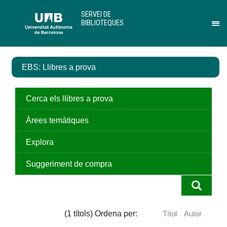
Salta
U
SERVEI DE
al
A
BIBLIOTEQUES
contingut
B
Pr
principal
per
des
el
EBS: Llibres a prova
me
de
Ser
de
Cerca els llibres a prova
Bib
Àrees temàtiques
Explora
Suggeriment de compra
(1 títols) Ordena per:
Títol
Autor