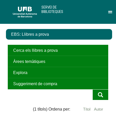
Salta
U
SERVEI DE
al
A
BIBLIOTEQUES
contingut
B
Pr
principal
per
des
el
EBS: Llibres a prova
me
de
Ser
de
Cerca els llibres a prova
Bib
Àrees temàtiques
Explora
Suggeriment de compra
(1 títols) Ordena per:
Títol
Autor