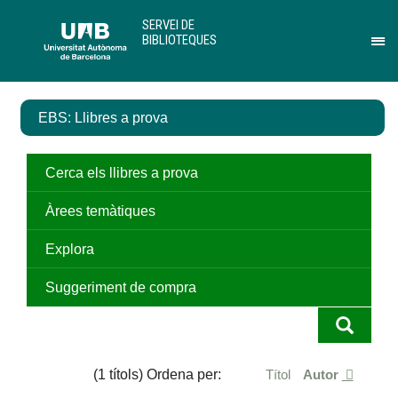
Salta
U
SERVEI DE
al
A
BIBLIOTEQUES
contingut
B
Pr
principal
per
des
el
EBS: Llibres a prova
me
de
Ser
de
Cerca els llibres a prova
Bib
Àrees temàtiques
Explora
Suggeriment de compra
(1 títols) Ordena per:
Títol
Autor