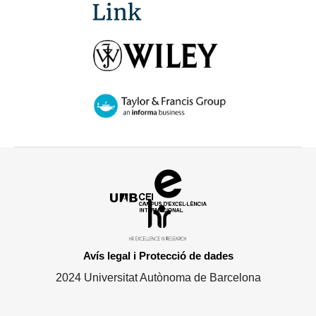
Campus
d'Excel·lència
HR
Internacional
Excellence
in
Avís legal i Protecció de dades
Research
2024 Universitat Autònoma de Barcelona
-
Euraxess