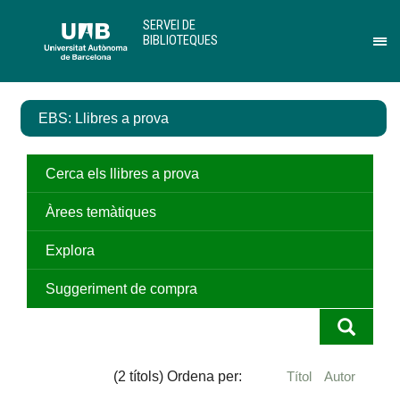
Salta
U
SERVEI DE
al
A
BIBLIOTEQUES
contingut
B
Pr
principal
per
des
el
EBS: Llibres a prova
me
de
Ser
de
Cerca els llibres a prova
Bib
Àrees temàtiques
Explora
Suggeriment de compra
(2 títols) Ordena per:
Títol
Autor